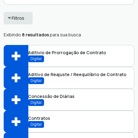
Colaboradores -
Filtros
FEMURN
Exibindo
8 resultados
para sua busca
Aditivio de Prorrogação de Contrato
Digital
Aditivo de Reajuste / Reequilíbrio de Contrato
Abrir online > Via protocolo 1Doc
Digital
Perfis:
Concessão de Diárias
Abrir online > Via protocolo 1Doc
Digital
Perfis:
Contratos
Abrir online > Via protocolo 1Doc
Digital
Perfis: