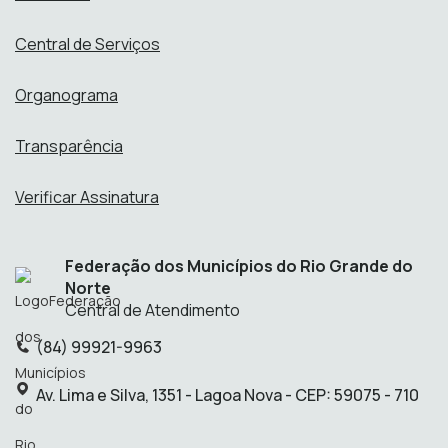
Central de Serviços
Organograma
Transparência
Verificar Assinatura
Federação dos Municípios do Rio Grande do
Norte
Central de Atendimento
(84) 99921-9963
Telefone:
Endereço:
Av. Lima e Silva, 1351 - Lagoa Nova - CEP: 59075 - 710